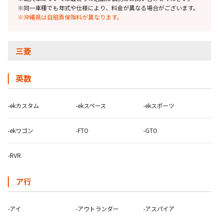
※同一車種でも年式や仕様により、料金が異なる場合がございます。
※
沖縄県は自賠責保険料が異なります。
三菱
英数
-ekカスタム
-ekスペース
-ekスポーツ
-ekワゴン
-FTO
-GTO
-RVR
ア行
-アイ
-アウトランダー
-アスパイア