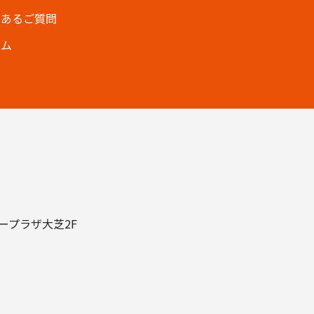
くあるご質問
ラム
タープラザ大芝2F