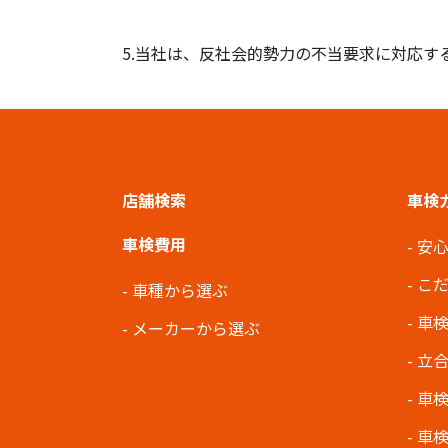
5.当社は、反社会的勢力の不当要求に対応す
店舗検索
車検
車検費用
安
こ
車種から選ぶ
車
メーカーから選ぶ
立
車
車