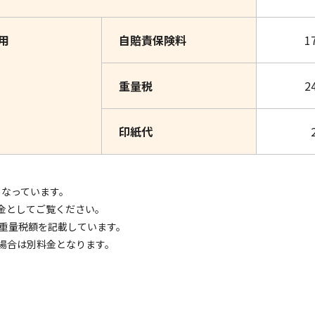
用
自賠責保険料
1
重量税
2
印紙代
となっています。
金としてご覧ください。
の重量税額を記載しています。
場合は別料金となります。