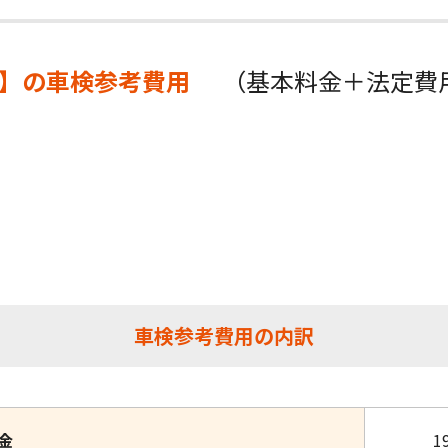
車】の
車検参考費用
（基本料金＋法定費
車検参考費用の内訳
金
1