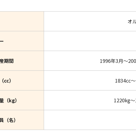
オ
ー
産期間
1996年3月～20
（cc）
1834cc～
量（kg）
1220kg～
員（名）