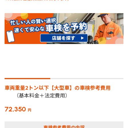
車両重量2トン以下【大型車】の
車検参考費用
（基本料金＋法定費用）
72,350
円
車検参考費用の内訳