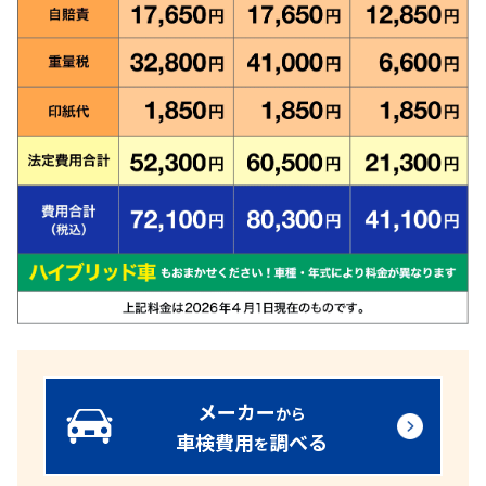
メーカー
から
車検費用
調べる
を