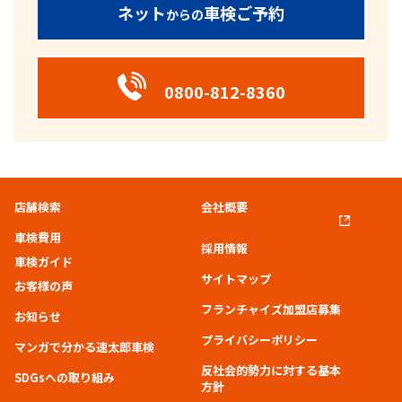
ネット
車検ご予約
からの
0800-812-8360
店舗検索
会社概要
車検費用
採用情報
車検ガイド
サイトマップ
お客様の声
フランチャイズ加盟店募集
お知らせ
プライバシーポリシー
マンガで分かる速太郎車検
反社会的勢力に対する基本
SDGsへの取り組み
方針