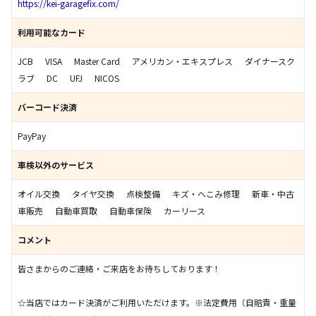
https://kei-garagefix.com/
利用可能なカード
JCB
VISA
Master Card
アメリカン・エキスプレス
ダイナースク
ラブ
DC
UFJ
NICOS
バーコード決済
PayPay
車検以外のサービス
オイル交換
タイヤ交換
点検整備
キズ・へこみ修理
新車・中古
車販売
自動車買取
自動車保険
カーリース
コメント
皆さまからのご連絡・ご来店をお待ちしております！
☆当店ではカード決済がご利用いただけます。※法定費用（自賠責・重量