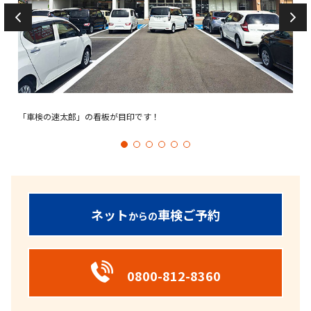
「車検の速太郎」の看板が目印です！
広い
ネット
車検ご予約
からの
0800-812-8360