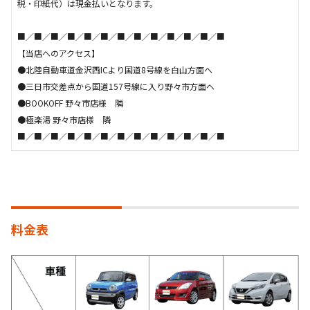
税・印紙代）は現金払いとなります。
■／■／■／■／■／■／■／■／■／■／■／■／■
【当店へのアクセス】
●北陸自動車道金沢西ICより国道8号線を白山方面へ
●三日市交差点から国道157号線に入り野々市方面へ
●BOOKOFF 野々市店様 隣
●極楽湯 野々市店様 隣
■／■／■／■／■／■／■／■／■／■／■／■／■
料金表