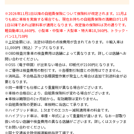
※2026年11月1日以降の自賠責保険について保険料が改定されます。11月よ
りも前に車検を実施する場合でも、現在お持ちの自賠責保険の満期日が11月
1日以降であれば新料率が適用となります。改定後の保険料は次の通りです。
軽自動車18,660円、小型車・中型車・大型車・特大車18,560円、トラック・
バン13,710円
※上記金額には、法定60項目の点検費用が含まれております。※輸入車は
11,000円（税込）アップとなります。
※OBD検査対象車の検査費用は店舗によって異なります。詳しくは店舗へお
問い合わせください。
※OSS（電子申請）が出来ない場合は、印紙代が2100円となります。
※ご優待は検査費用の割引です。※各種割引制度との併用はできません。
※消耗品、不合格品及び各種調整作業が発生した場合は追加で別途料金が必
要となります。
※同一車種でも仕様により重量税が異なる場合がございます。
※車検の合格日により、自賠責保険料が変わる場合がございます。
★車検は期限日の2ヶ月前から。有効期限は変わりません。
※自賠責保険の更新は、車検時に当店にて承ります。
※ハイブリッド車は、1.5tまでのエコカー減税適用車の料金です。
※ハイブリッド車は、車種・年式によって重量税が違います。なお一部取り
扱いのない店舗や検査費用の異なる店舗がございます。詳しくはスタッフま
でお問い合わせください。
※国土交通省北陸信越運輸局指定工場です。