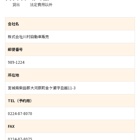
貸出
法定費用以外
会社名
株式会社川村自動車販売
郵便番号
989-1224
所在地
宮城県柴田郡大河原町金ケ瀬字丑越11-3
TEL（予約用）
0224-87-8070
FAX
0224-87-8075