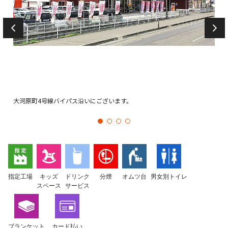
大河原町4号線バイパス沿いにございます。
お待
指定工場
キッズ
ドリンク
分煙
オムツ台
男女別トイレ
スペース
サービス
ブランケット
カード払い