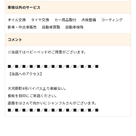
車検以外のサービス
オイル交換
タイヤ交換
カー用品取付
点検整備
コーティング
新車・中古車販売
自動車買取
自動車保険
コメント
☆当店ではベビーベッドのご用意がございます。
■／■／■／■／■／■／■／■／■／■／■／■／■
【当店へのアクセス】
大河原町4号バイパス上り車線沿い。
看板を目印にご来店ください。
道路をはさんで向かいにシャンフルさんがございます。
■／■／■／■／■／■／■／■／■／■／■／■／■