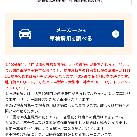
メーカー
から
車検費用
調べる
を
※2026年11月1日以降の自賠責保険について保険料が改定されます。11月よ
りも前に車検を実施する場合でも、現在お持ちの自賠責保険の満期日が11月
1日以降であれば新料率が適用となります。改定後の保険料は次の通りです。
軽自動車18,660円、小型車・中型車・大型車・特大車18,560円、トラック・
バン13,710円
※上記金額には、法定60項目の点検費用が含まれております。※国産車に限
ります。但し、一部対応できない車種もございます。
※OBD検査対象車の検査費用は店舗によって異なります。詳しくは店舗へお
問い合わせください。
※ご優待は検査費用の割引です。※各種割引制度との併用はできません。
※消耗品、不合格品及び各種調整作業が発生した場合は別料金となります。
※同一車種でも仕様により重量税が異なる場合がございます。
※車検の合格日により、自賠責保険料が変わる場合がございます。