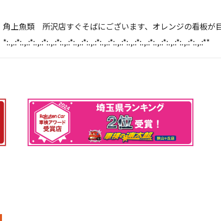
角上魚類 所沢店すぐそばにございます、オレンジの看板が
*:.,.:*:.,.:*:.,.:*:.,.:*:.,.:*:.,.:*:.,.:*:.,.:*:.,.:*:.,.:*:.,.:*:.,.:*:.,.:*:.,.:*:.,.:**