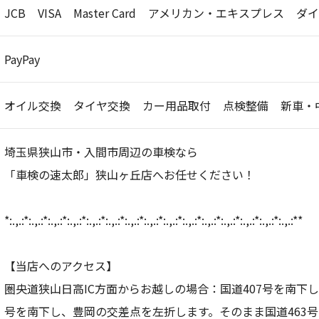
JCB
VISA
Master Card
アメリカン・エキスプレス
ダイ
PayPay
オイル交換
タイヤ交換
カー用品取付
点検整備
新車・
埼玉県狭山市・入間市周辺の車検なら
「車検の速太郎」狭山ヶ丘店へお任せください！
*:.,.:*:.,.:*:.,.:*:.,.:*:.,.:*:.,.:*:.,.:*:.,.:*:.,.:*:.,.:*:.,.:*:.,.:*:.,.:*:.,.:*:.,.:**
【当店へのアクセス】
圏央道狭山日高IC方面からお越しの場合：国道407号を南下
号を南下し、豊岡の交差点を左折します。そのまま国道463