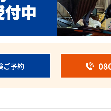
08
検ご予約