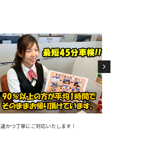
迅速かつ丁寧にご対応いたします！
丁寧に検査