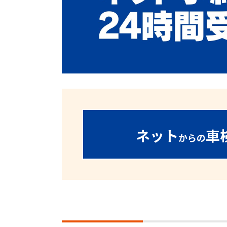
ネット
車
からの