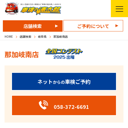
店舗検索
ご予約について
HOME
店舗検索
岐阜県
那加岐南店
那加岐南店
ネット
車検ご予約
からの
058-372-6691