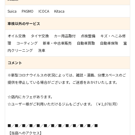
Suica
PASMO
ICOCA
Kitaca
車検以外のサービス
オイル交換
タイヤ交換
カー用品取付
点検整備
キズ・へこみ修
理
コーティング
新車・中古車販売
自動車買取
自動車保険
室
内クリーニング
洗車
コメント
※新型コロナウイルスの状況によっては、雑誌・漫画、分煙スペースのご
提供を停止している場合がございます。ご迷惑をおかけいたします。
☆店内にカフェがあります。
☆ユーザー様がご利用いただけるジムもございます。（￥1,078/月）
■／■／■／■／■／■／■／■／■／■／■／■／■
【当店へのアクセス】