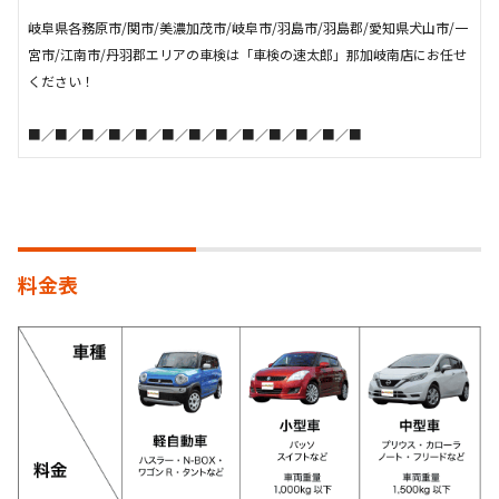
岐阜県各務原市/関市/美濃加茂市/岐阜市/羽島市/羽島郡/愛知県犬山市/一
宮市/江南市/丹羽郡エリアの車検は「車検の速太郎」那加岐南店にお任せ
ください！
■／■／■／■／■／■／■／■／■／■／■／■／■
料金表