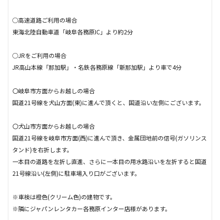
○高速道路ご利用の場合
東海北陸自動車道「岐阜各務原IC」より約2分
○JRをご利用の場合
JR高山本線「那加駅」・名鉄各務原線「新那加駅」より車で4分
〇岐阜市方面からお越しの場合
国道21号線を犬山方面(東)に進んで頂くと、国道沿い左側にございます。
〇犬山市方面からお越しの場合
国道21号線を岐阜市方面(西)に進んで頂き、金属団地前の信号(ガソリンス
タンド)を右折します。
一本目の道路を左折し直進、さらに一本目の用水路沿いを左折すると国道
21号線沿い(左側)に駐車場入り口がございます。
※車検は橙色(クリーム色)の建物です。
※隣にジャパンレンタカー各務原インター店様があります。