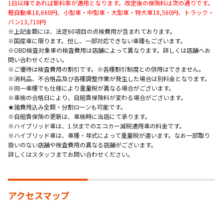
1日以降であれば新料率が適用となります。改定後の保険料は次の通りです。
軽自動車18,660円、小型車・中型車・大型車・特大車18,560円、トラック・
バン13,710円
※上記金額には、法定60項目の点検費用が含まれております。
※国産車に限ります。但し、一部対応できない車種もございます。
※OBD検査対象車の検査費用は店舗によって異なります。詳しくは店舗へお
問い合わせください。
※ご優待は検査費用の割引です。※各種割引制度との併用はできません。
※消耗品、不合格品及び各種調整作業が発生した場合は別料金となります。
※同一車種でも仕様により重量税が異なる場合がございます。
※車検の合格日により、自賠責保険料が変わる場合がございます。
★諸費用込み全額・分割ローンも可能です。
※自賠責保険の更新は、車検時に当店にて承ります。
※ハイブリッド車は、1.5tまでのエコカー減税適用車の料金です。
※ハイブリッド車は、車種・年式によって重量税が違います。なお一部取り
扱いのない店舗や検査費用の異なる店舗がございます。
詳しくはスタッフまでお問い合わせください。
アクセスマップ