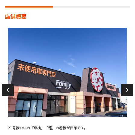
店舗概要
す。
21号線沿いの「車検」「軽」の看板が目印です。
受付
ださ
フに