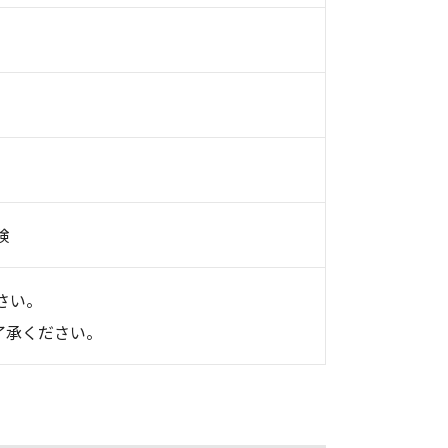
険
さい。
了承ください。