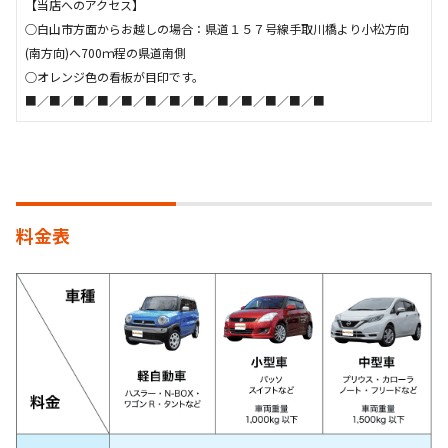
【当店へのアクセス】
○白山市方面からお越しの場合：県道１５７号線手取川橋より小松方向
(南方向)へ700ｍ程の県道南側
○オレンジ色の看板が目印です。
■／■／■／■／■／■／■／■／■／■／■／■／■
料金表