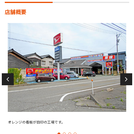
店舗概要
オレンジの看板が目印の工場です。
新型