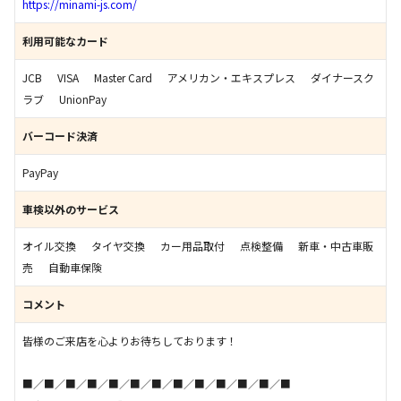
https://minami-js.com/
利用可能なカード
JCB
VISA
Master Card
アメリカン・エキスプレス
ダイナースク
ラブ
UnionPay
バーコード決済
PayPay
車検以外のサービス
オイル交換
タイヤ交換
カー用品取付
点検整備
新車・中古車販
売
自動車保険
コメント
皆様のご来店を心よりお待ちしております！
■／■／■／■／■／■／■／■／■／■／■／■／■