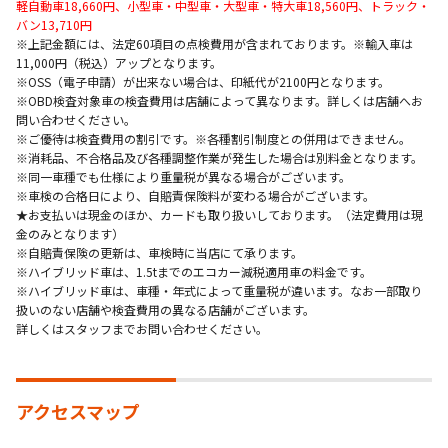
軽自動車18,660円、小型車・中型車・大型車・特大車18,560円、トラック・
バン13,710円
※上記金額には、法定60項目の点検費用が含まれております。※輸入車は
11,000円（税込）アップとなります。
※OSS（電子申請）が出来ない場合は、印紙代が2100円となります。
※OBD検査対象車の検査費用は店舗によって異なります。詳しくは店舗へお
問い合わせください。
※ご優待は検査費用の割引です。※各種割引制度との併用はできません。
※消耗品、不合格品及び各種調整作業が発生した場合は別料金となります。
※同一車種でも仕様により重量税が異なる場合がございます。
※車検の合格日により、自賠責保険料が変わる場合がございます。
★お支払いは現金のほか、カードも取り扱いしております。（法定費用は現
金のみとなります）
※自賠責保険の更新は、車検時に当店にて承ります。
※ハイブリッド車は、1.5tまでのエコカー減税適用車の料金です。
※ハイブリッド車は、車種・年式によって重量税が違います。なお一部取り
扱いのない店舗や検査費用の異なる店舗がございます。
詳しくはスタッフまでお問い合わせください。
アクセスマップ