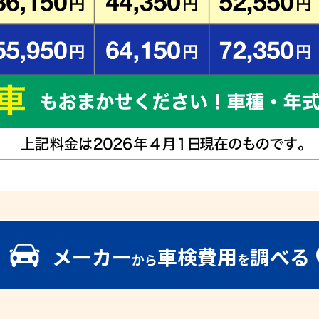
メーカー
車検費用
調べる
から
を